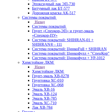
Эпоксидный лак ЭП-730
Битумный лак БТ-577
Дорожная краска АК-517
Системы покрытий
Назад
Системы покрытий
Грунт «Спецкор-ЭП» и грунт-эмаль
«Спецкор-ПУ»
Система покрытий: SHIHRAN-01 +
SHIHRAN® - 111
Система покрытий: ЦинкоFull + SHIHRAN
Система покрытий: Цинкофулл + "СпецКор"
Система покрытий: Цинкофулл + УР-1012
Химстойкие ЛКМ
Назад
Химстойкие ЛКМ
Грунт-эмаль ХВ-0278
Грунтовка ХС-010
Грунтовка ХС-068
Эмаль ХВ-16
Эмаль ХВ-124
Эмаль ХВ-785
Эмаль ХС-710
Лак ХВ-784
Грунты