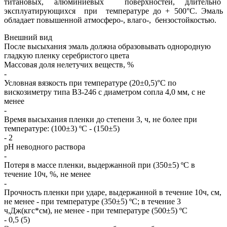
титановых, алюминиевых поверхностей, длительно
эксплуатирующихся при температуре до + 500°С. Эмаль
обладает повышенной атмосферо-, влаго-, бензостойкостью.
Внешний вид
После высыхания эмаль должна образовывать однородную
гладкую пленку серебристого цвета
Массовая доля нелетучих веществ, %
-
Условная вязкость при температуре (20±0,5)°С по
вискозиметру типа ВЗ-246 с диаметром сопла 4,0 мм, с не
менее
-
Время высыхания пленки до степени 3, ч, не более при
температуре: (100±3) ºС - (150±5)
- 2
рH неводного раствора
-
Потеря в массе пленки, выдержанной при (350±5) ºС в
течение 10ч, %, не менее
-
Прочность пленки при ударе, выдержанной в течение 10ч, см,
не менее - при температуре (350±5) ºС; в течение 3
ч,Дж(кгс*см), не менее - при температуре (500±5) ºС
- 0,5 (5)