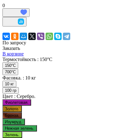
0
По запросу
Заказать
В корзине
Термостойкость :
150°C
150°C
700°C
Фасовка. :
10 кг
10 кг
100 гр
Цвет :
Серебро.
Фиолетовая.
Золото.
Бронза.
Изумруд.
Нежная зелень.
Зелень.