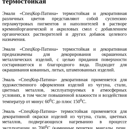
термостойкая
Эмали «СпецКор-Патина» термостойкая и декоративная
различных цветов представляют собой суспензию
перламутровых пигментов и наполнителей в растворе
кремнийорганической и акриловых смол с добавлением
органических растворителей и других добавок целевого
назначения.
Эмали «СпецКор-Патина» термостойкая и декоративная
предназначены для декорирования окрашенных
металлических изделий, с целью придания поверхности
состарившегося и благородного вида. Подходит для
окрашивания кованных, литых, штампованных изделий.
Эмаль «СпецКор-Патина» декоративная применяется для
художественного оформления изделий из чугуна, стали,
цветных металлов, эксплуатируемых в атмосферных
условиях, в том числе повышенной влажности и воздействия
0
0
температур от минус 60
С до плюс 150
С.
Эмаль «СпецКор-Патина» термостойкая применяется для
декоративной окраски изделий из чугуна, стали, цветных
металлов, подвергающихся нагреванию в процессе
0
эксплуатации до 700
С (каминные решетки, мангалы, печи,