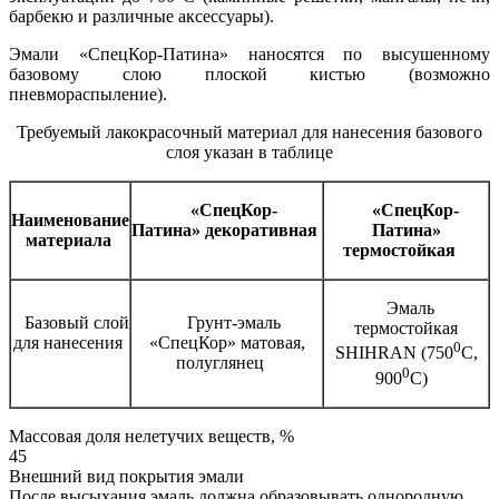
барбекю и различные аксессуары).
Эмали «СпецКор-Патина» наносятся по высушенному
базовому слою плоской кистью (возможно
пневмораспыление).
Требуемый лакокрасочный материал для нанесения базового
слоя указан в таблице
«СпецКор-
«СпецКор-
Наименование
Патина» декоративная
Патина»
материала
термостойкая
Эмаль
Базовый слой
Грунт-эмаль
термостойкая
для нанесения
«СпецКор» матовая,
0
SHIHRAN (750
С,
полуглянец
0
900
С)
Массовая доля нелетучих веществ, %
45
Внешний вид покрытия эмали
После высыхания эмаль должна образовывать однородную