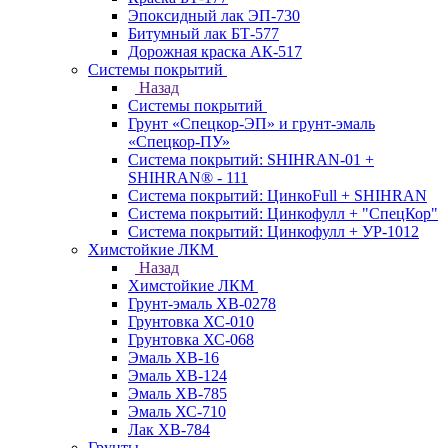
Эпоксидный лак ЭП-730
Битумный лак БТ-577
Дорожная краска АК-517
Системы покрытий
Назад
Системы покрытий
Грунт «Спецкор-ЭП» и грунт-эмаль
«Спецкор-ПУ»
Система покрытий: SHIHRAN-01 +
SHIHRAN® - 111
Система покрытий: ЦинкоFull + SHIHRAN
Система покрытий: Цинкофулл + "СпецКор"
Система покрытий: Цинкофулл + УР-1012
Химстойкие ЛКМ
Назад
Химстойкие ЛКМ
Грунт-эмаль ХВ-0278
Грунтовка ХС-010
Грунтовка ХС-068
Эмаль ХВ-16
Эмаль ХВ-124
Эмаль ХВ-785
Эмаль ХС-710
Лак ХВ-784
Грунты