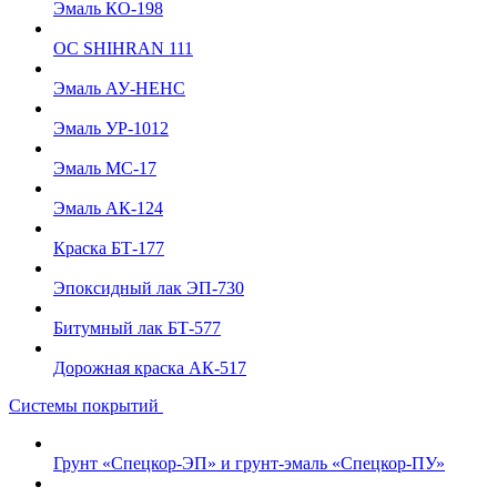
Эмаль КО-198
ОС SHIHRAN 111
Эмаль АУ-НЕНС
Эмаль УР-1012
Эмаль МС-17
Эмаль АК-124
Краска БТ-177
Эпоксидный лак ЭП-730
Битумный лак БТ-577
Дорожная краска АК-517
Системы покрытий
Грунт «Спецкор-ЭП» и грунт-эмаль «Спецкор-ПУ»