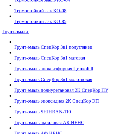
Термостойкий лак КО-08
Термостойкий лак КО-85
Грунт-эмали
Грунт-эмаль СпецКор 3в1 полуглянец
Грунт-эмаль СпецКор 3в1 матовая
Грунт-эмаль эпоксиэфирная Цинкоfull
Грунт-эмаль СпецКор 3в1 молотковая
Грунт-эмаль полиуретановая 2К СпецКор ПУ
Грунт-эмаль эпоксидная 2К СпецКор ЭП
Грунт-эмаль SHIHRAN-110
Грунт-эмаль акриловая АК НЕНС
Грунт-эмаль АФ НЕНС